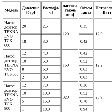
частота
Давление
Расход[л/
Объем
Потребл
Модель
[таков/
[бар]
ч]
такта
[Ватт
мин]
Насос
20
2,5
0,35
дозатор
TEKNA
120
12,0
EVO
TCK
18
3,0
0,42
600
12
4,0
0,42
Насос
дозатор
10
5,0
0,52
TEKNA
160
12,2
8
6,0
0,63
EVO
TCK603
2
8,0
0,83
12
7,0
0,36
Насос
дозатор
10
10,0
0,52
TEKNA
320
23,9
EVO
5
15,0
0,78
TCK
800
1
18,0
0,94