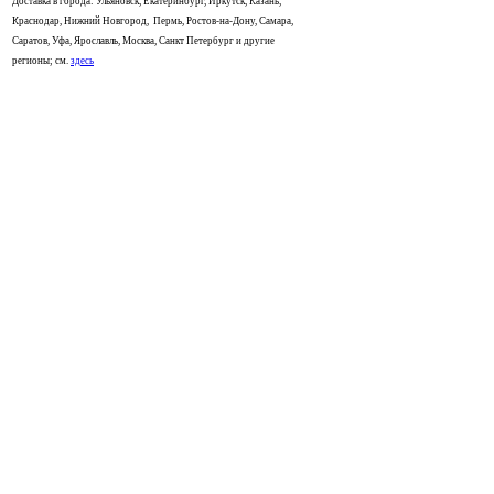
Доставка в города: Ульяновск, Екатеринбург, Иркутск, Казань,
Краснодар, Нижний Новгород, Пермь, Ростов-на-Дону, Самара,
Саратов, Уфа, Ярославль, Москва, Санкт Петербург и другие
регионы; см.
здесь