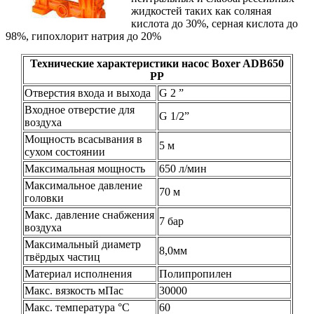
жидкостей таких как соляная
кислота до 30%, серная кислота до
98%, гипохлорит натрия до 20%
Технические характеристики насос Boxer ADB650
PP
Отверстия входа и выхода
G 2 ”
Входное отверстие для
G 1/2”
воздуха
Мощность всасывания в
5 м
сухом состоянии
Максимальная мощность
650 л/мин
Максимальное давление
70 м
головки
Макс. давление снабжения
7 бар
воздуха
Максимальный диаметр
8,0мм
твёрдых частиц
Материал исполнения
Полипропилен
Макс. вязкость мПас
30000
Макс. температура °C
60