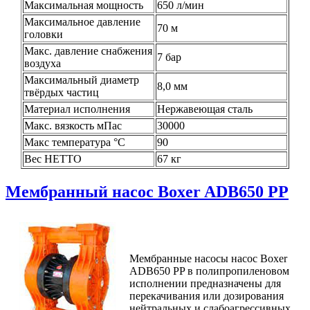
Максимальная мощность
650 л/мин
Максимальное давление
70 м
головки
Макс. давление снабжения
7 бар
воздуха
Максимальный диаметр
8,0 мм
твёрдых частиц
Материал исполнения
Нержавеющая сталь
Макс. вязкость мПас
30000
Макс температура °C
90
Вес НЕТТО
67 кг
Мембранный насос Boxer ADB650 PP
Мембранные насосы насос Boxer
ADB650 PP в полипропиленовом
исполнении предназначены для
перекачивания или дозирования
нейтральных и слабоагрессивных