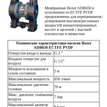
Мембранные Boxer ADB650 в
исполнении из ECTFE PVDF
предназначены для перекачивания /
дозирования высокоагрессивных
жидкостей концентрированных
кислот и щелочей с высокой
плотностью и вязкостью
Технические характеристики насосов Boxer
ADB650 ECTFE PVDF
Отверстия входа и выхода
G 2 ”
Входное отверстие для
G 1/2”
воздуха
Мощность всасывания в
5 м
сухом состоянии
Максимальная мощность
650 л/мин
Максимальное давление
70 м
головки
Макс. давление снабжения
7 бар
воздуха
Максимальный диаметр
8,0 мм