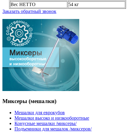
Вес НЕТТО
54 кг
Заказать обратный звонок
Миксеры
(мешалки)
Мешалки для еврокубов
Мешалки высоко и низкооборотные
Конусные мешалки /миксеры/
Подъемники для мешалок /миксеров/