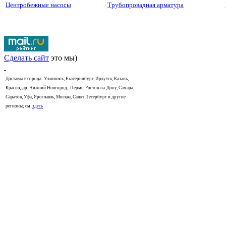
Центробежные насосы
Трубопровадная арматура
Сделать сайт
это мы)
Доставка в города: Ульяновск, Екатеринбург, Иркутск, Казань,
Краснодар, Нижний Новгород, Пермь, Ростов-на-Дону, Самара,
Саратов, Уфа, Ярославль, Москва, Санкт Петербург и другие
регионы; см.
здесь