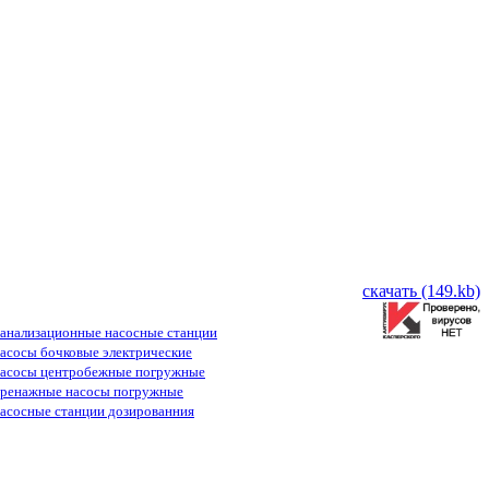
скачать (149.kb)
анализационные насосные станции
асосы бочковые электрические
асосы центробежные погружные
ренажные насосы погружные
асосные станции дозированния