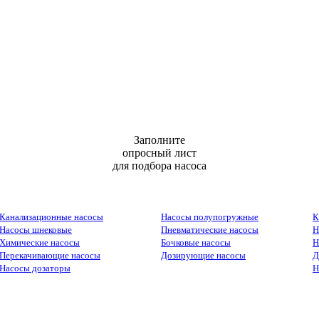
Заполните
опросный лист
для подбора насоса
Канализационные насосы
Насосы полупогружные
К
Насосы шнековые
Пневматические насосы
Н
Химические насосы
Бочковые насосы
Н
Перекачивающие насосы
Дозирующие насосы
Д
Насосы дозаторы
Н