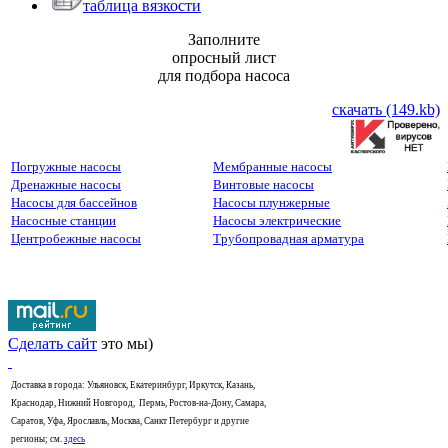
таблица вязкости
Заполните
опросный лист
для подбора насоса
скачать (149.kb)
Погружные насосы
Мембранные насосы
Дренажные насосы
Винтовые насосы
Насосы для бассейнов
Насосы плунжерные
Насосные станции
Насосы электрические
Центробежные насосы
Трубопровадная арматура
Сделать сайт
это мы)
Доставка в города: Ульяновск, Екатеринбург, Иркутск, Казань,
Краснодар, Нижний Новгород, Пермь, Ростов-на-Дону, Самара,
Саратов, Уфа, Ярославль, Москва, Санкт Петербург и другие
регионы; см.
здесь