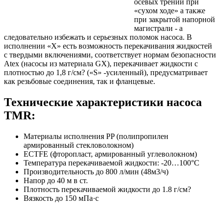
осевых трений при
«сухом ходе» а также
при закрытой напорной
магистрали - а
следовательно избежать и серьезных поломок насоса. В
исполнении «X» есть возможность перекачивания жидкостей
с твердыми включениями, соответствует нормам безопасности
Atex (насосы из материала GX), перекачивает жидкости с
плотностью до 1,8 г/см? («S» -усиленный), предусматривает
как резьбовые соединения, так и фланцевые.
Технические характеристики насоса
TMR:
Материалы исполнения PP (полипропилен
армированный стекловолокном)
ECTFE (фторопласт, армированный углеволокном)
Температура перекачиваемой жидкости: -20…100°С
Производительность до 800 л/мин (48м3/ч)
Напор до 40 м в ст.
Плотность перекачиваемой жидкости до 1.8 г/см?
Вязкость до 150 мПа·с