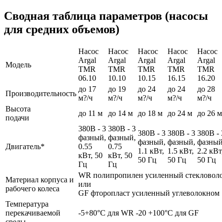
Сводная таблица параметров (насосы
для средних объемов)
Насос
Насос
Насос
Насос
Насос
Argal
Argal
Argal
Argal
Argal
Модель
TMR
TMR
TMR
TMR
TMR
06.10
10.10
10.15
16.15
16.20
до 17
до 19
до 24
до 24
до 28
Производительность
м?/ч
м?/ч
м?/ч
м?/ч
м?/ч
Высота
до 11 м
до 14 м
до 18 м
до 24 м
до 26 м
подачи
380В - 3
380В - 3
380В - 3
380В - 3
380В - 
фазный,
фазный,
фазный,
фазный,
фазный
Двигатель*
0.55
0.75
1.1 кВт,
1.5 кВт,
2.2 кВт
кВт, 50
кВт, 50
50 Гц
50 Гц
50 Гц
Гц
Гц
WR полипропилен усиленный стекловол
Материал корпуса и
или
рабочего колеса
GF фторопласт усиленный углеволокном
Температура
перекачиваемой
-5+80°С для WR -20 +100°С для GF
среды