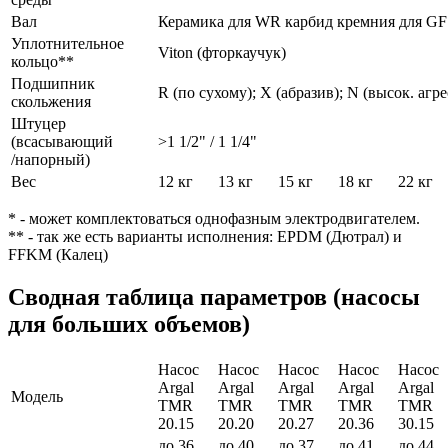
Вал
Керамика для WR карбид кремния для GF
Уплотнительное
Viton (фторкаучук)
кольцо**
Подшипник
R (по сухому); X (абразив); N (высок. агре
скольжения
Штуцер
(всасывающий
>1 1/2" / 1 1/4"
/напорный)
Вес
12 кг
13 кг
15 кг
18 кг
22 кг
* - может комплектоваться однофазным электродвигателем.
** - так же есть варианты исполнения: EPDM (Дютрал) и
FFKM (Калец)
Сводная таблица параметров (насосы
для больших объемов)
Насос
Насос
Насос
Насос
Насос
Argal
Argal
Argal
Argal
Argal
Модель
TMR
TMR
TMR
TMR
TMR
20.15
20.20
20.27
20.36
30.15
до 36
до 40
до 37
до 41
до 44