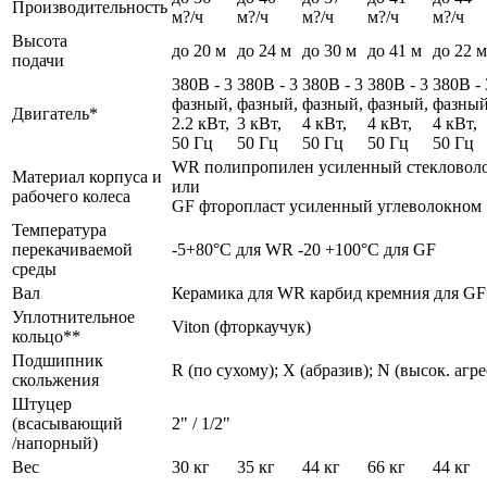
Производительность
м?/ч
м?/ч
м?/ч
м?/ч
м?/ч
Высота
до 20 м
до 24 м
до 30 м
до 41 м
до 22 м
подачи
380В - 3
380В - 3
380В - 3
380В - 3
380В - 
фазный,
фазный,
фазный,
фазный,
фазный
Двигатель*
2.2 кВт,
3 кВт,
4 кВт,
4 кВт,
4 кВт,
50 Гц
50 Гц
50 Гц
50 Гц
50 Гц
WR полипропилен усиленный стекловол
Материал корпуса и
или
рабочего колеса
GF фторопласт усиленный углеволокном
Температура
перекачиваемой
-5+80°С для WR -20 +100°С для GF
среды
Вал
Керамика для WR карбид кремния для GF
Уплотнительное
Viton (фторкаучук)
кольцо**
Подшипник
R (по сухому); X (абразив); N (высок. агре
скольжения
Штуцер
(всасывающий
2" / 1/2"
/напорный)
Вес
30 кг
35 кг
44 кг
66 кг
44 кг