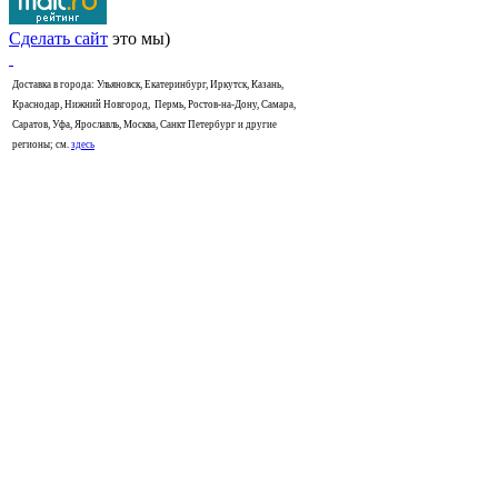
Сделать сайт
это мы)
Доставка в города: Ульяновск, Екатеринбург, Иркутск, Казань,
Краснодар, Нижний Новгород, Пермь, Ростов-на-Дону, Самара,
Саратов, Уфа, Ярославль, Москва, Санкт Петербург и другие
регионы; см.
здесь