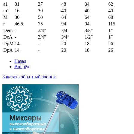
a1
31
37
48
34
62
m1
16
30
40
40
40
M
30
50
64
64
68
r
46.5
75
94
94
115
Dem
-
3/4”
3/4”
3/8”
1”
DeA
-
3/4”
3/4”
1/2”
1”
DpM
14
-
20
18
26
DpA
14
-
20
18
26
Назад
Вперёд
Заказать обратный звонок