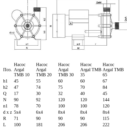
Насос
Насос
Насос
Насос
Насос
Поз.
Argal
Argal
Argal
Argal TMB
Argal TMB
TMB 10
TMB 20
TMB 30
35
65
h1
45
55
60
60
67
h2
47
74
75
70
84
Q
17
30
32
40
45
N
90
92
120
120
144
n1
78
70
100
100
120
d x z
5x4
6x4
8x4
8x4
8x4
R
71
90
90
90
115
L
100
181
206
206
222