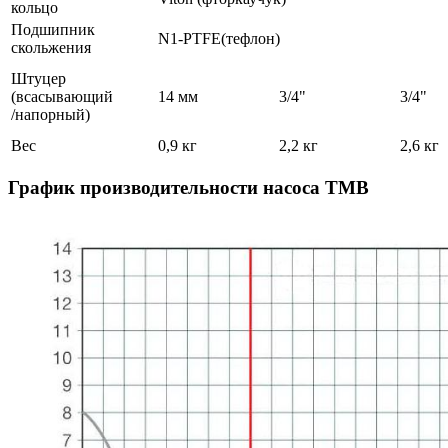
кольцо
Подшипник
N1-PTFE(тефлон)
скольжения
Штуцер
(всасывающий
14 мм
3/4"
3/4"
/напорный)
Вес
0,9 кг
2,2 кг
2,6 кг
График производительности насоса TMB