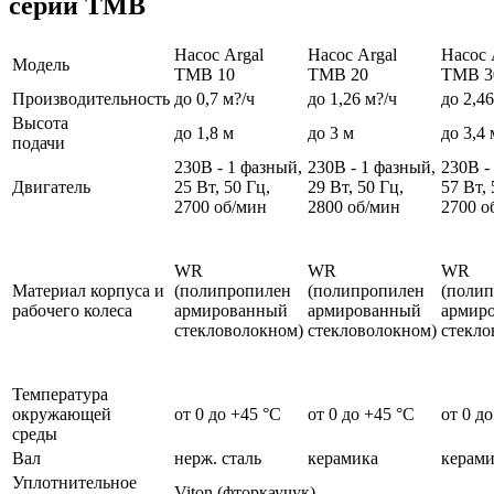
серии TMB
Насос Argal
Насос Argal
Насос 
Модель
TMB 10
TMB 20
TMB 3
Производительность
до 0,7 м?/ч
до 1,26 м?/ч
до 2,46
Высота
до 1,8 м
до 3 м
до 3,4 
подачи
230В - 1 фазный,
230В - 1 фазный,
230В -
Двигатель
25 Вт, 50 Гц,
29 Вт, 50 Гц,
57 Вт, 
2700 об/мин
2800 об/мин
2700 о
WR
WR
WR
Материал корпуса и
(полипропилен
(полипропилен
(поли
рабочего колеса
армированный
армированный
армир
стекловолокном)
стекловолокном)
стекло
Температура
окружающей
от 0 до +45 °C
от 0 до +45 °C
от 0 д
среды
Вал
нерж. сталь
керамика
керами
Уплотнительное
Viton (фторкаучук)