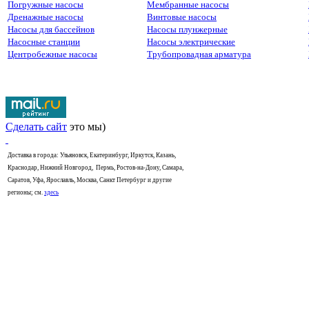
Погружные насосы
Мембранные насосы
Дренажные насосы
Винтовые насосы
Насосы для бассейнов
Насосы плунжерные
Насосные станции
Насосы электрические
Центробежные насосы
Трубопровадная арматура
Сделать сайт
это мы)
Доставка в города: Ульяновск, Екатеринбург, Иркутск, Казань,
Краснодар, Нижний Новгород, Пермь, Ростов-на-Дону, Самара,
Саратов, Уфа, Ярославль, Москва, Санкт Петербург и другие
регионы; см.
здесь