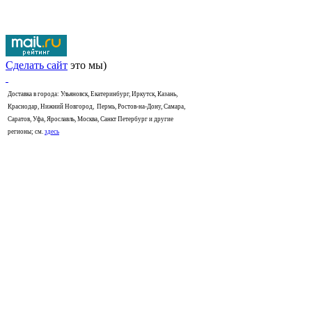
Сделать сайт
это мы)
Доставка в города: Ульяновск, Екатеринбург, Иркутск, Казань,
Краснодар, Нижний Новгород, Пермь, Ростов-на-Дону, Самара,
Саратов, Уфа, Ярославль, Москва, Санкт Петербург и другие
регионы; см.
здесь