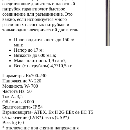
соединяющие двигатель и насосный
патрубок гарантируют быстрое
соединение или разъединение. Это
важно, если используется много
различных насосных патрубков и
только один электрический двигатель.
Производительность до 150 л/
мин;
Напор до 17 м;
Вязкость до 600 мПа;
Макс. плотность 1,9 г/см?;
Вес (с патрубком) 4,7?10,5 кг.
Параметры Ex700-230
Напряжение V- 220
Мощность W- 700
Частота Hz- 50
Ток A- 3,5
Об / мин.- 8.000
Брызгозащита- IP 54
Взрывозащита- ATEX, Ex II 2G EEx de IIC T5
Отключение (LVR*)- есть (USP*)
Вес- kg 6,0
* отключение при снятии напряжения