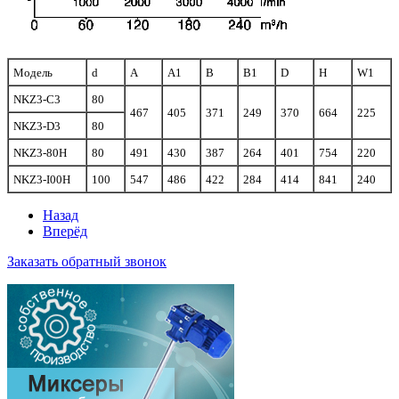
Модель
d
А
А1
В
В1
D
Н
W1
NKZ3-C3
80
467
405
371
249
370
664
225
NKZ3-D3
80
NKZ3-80H
80
491
430
387
264
401
754
220
NKZ3-I00H
100
547
486
422
284
414
841
240
Назад
Вперёд
Заказать обратный звонок