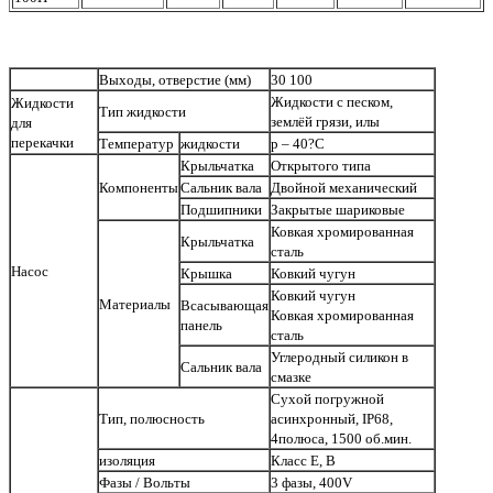
Выходы, отверстие (мм)
30 100
Жидкости с песком,
Жидкости
Тип жидкости
землёй грязи, илы
для
перекачки
Температур
жидкости
р – 40?С
Крыльчатка
Открытого типа
Компоненты
Сальник вала
Двойной механический
Подшипники
Закрытые шариковые
Ковкая хромированная
Крыльчатка
сталь
Насос
Крышка
Ковкий чугун
Ковкий чугун
Материалы
Всасывающая
Ковкая хромированная
панель
сталь
Углеродный силикон в
Сальник вала
смазке
Сухой погружной
Тип, полюсность
асинхронный, IP68,
4полюса, 1500 об.мин.
изоляция
Класс Е, В
Фазы / Вольты
3 фазы, 400V