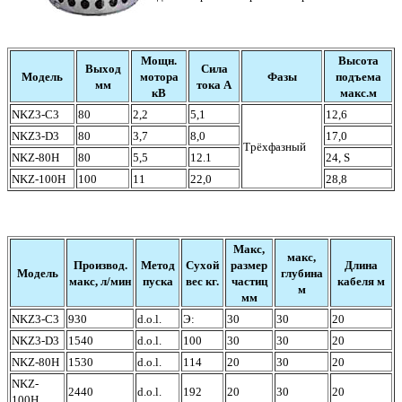
Мощн.
Высота
Выход
Сила
Модель
мотора
Фазы
подъема
мм
тока А
кВ
макс.м
NKZ3-C3
80
2,2
5,1
12,6
NKZ3-D3
80
3,7
8,0
17,0
Трёхфазный
NKZ-80H
80
5,5
12.1
24, S
NKZ-100H
100
11
22,0
28,8
Макс,
макс,
Производ.
Метод
Сухой
размер
Длина
Модель
глубина
макс, л/мин
пуска
вес кг.
частиц
кабеля м
м
мм
NKZ3-C3
930
d.o.l.
Э:
30
30
20
NKZ3-D3
1540
d.o.l.
100
30
30
20
NKZ-80H
1530
d.o.l.
114
20
30
20
NKZ-
2440
d.o.l.
192
20
30
20
100H