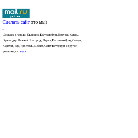
Сделать сайт
это мы)
Доставка в города: Ульяновск, Екатеринбург, Иркутск, Казань,
Краснодар, Нижний Новгород, Пермь, Ростов-на-Дону, Самара,
Саратов, Уфа, Ярославль, Москва, Санкт Петербург и другие
регионы; см.
здесь