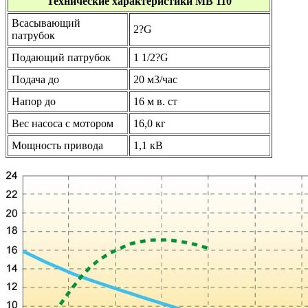
Технические характеристики MB 110
Всасывающий
2?G
патрубок
Подающий патрубок
1 1/2?G
Подача до
20 м3/час
Напор до
16 м в. ст
Вес насоса с мотором
16,0 кг
Мощность привода
1,1 кB