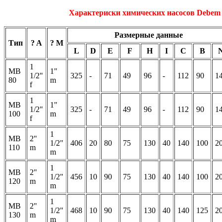
Характериски химических насосов Debe
Размерные данные
Тип
? A
? M
L
D
E
F
H
I
C
B
1
MB
1"
1/2"
325
-
71
49
96
-
112
90
1
80
m
f
1
MB
1"
1/2"
325
-
71
49
96
-
112
90
1
100
m
f
1
MB
2"
1/2"
406
20
80
75
130
40
140
100
2
110
m
m
1
MB
2"
1/2"
456
10
90
75
130
40
140
100
2
120
m
m
1
MB
2"
1/2"
468
10
90
75
130
40
140
125
2
130
m
m