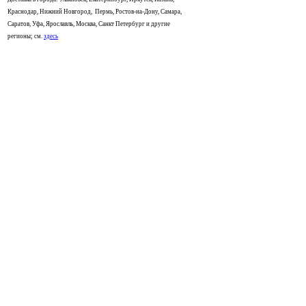
Краснодар, Нижний Новгород, Пермь, Ростов-на-Дону, Самара,
Саратов, Уфа, Ярославль, Москва, Санкт Петербург и другие
регионы; см.
здесь