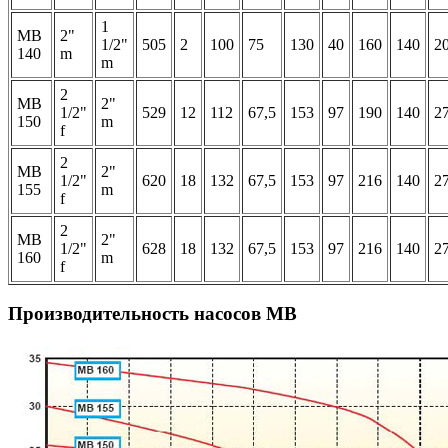
1
MB
2"
1/2"
505
2
100
75
130
40
160
140
2
140
m
m
2
MB
2"
1/2"
529
12
112
67,5
153
97
190
140
2
150
m
f
2
MB
2"
1/2"
620
18
132
67,5
153
97
216
140
2
155
m
f
2
MB
2"
1/2"
628
18
132
67,5
153
97
216
140
2
160
m
f
Производительность насосов MB