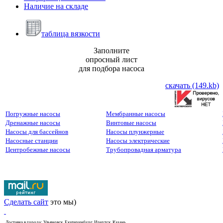
Наличие на складе
таблица вязкости
Заполните
опросный лист
для подбора насоса
скачать (149.kb)
Погружные насосы
Мембранные насосы
Дренажные насосы
Винтовые насосы
Насосы для бассейнов
Насосы плунжерные
Насосные станции
Насосы электрические
Центробежные насосы
Трубопровадная арматура
Сделать сайт
это мы)
Доставка в города: Ульяновск, Екатеринбург, Иркутск, Казань,